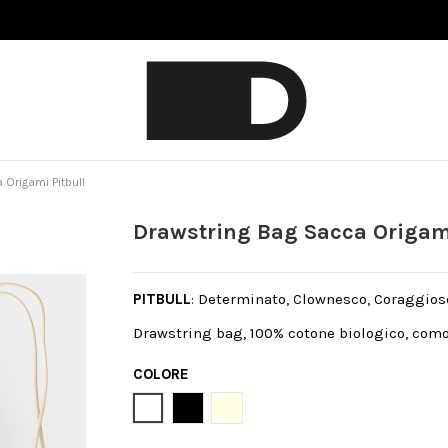
Origami Pitbull
Drawstring Bag Sacca Origami
PITBULL
: Determinato, Clownesco, Coraggios
Drawstring bag, 100% cotone biologico, como
COLORE
Bianco
Nero
Natural