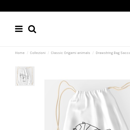
Home
Collezioni
Classic Origami animals
Drawstring Bag Sacca 