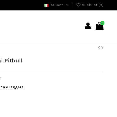
Italiano
Wishlist (
0
)
0
 Pitbull
o.
da e leggera.