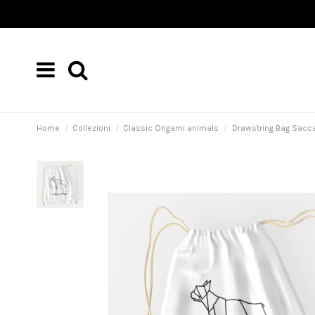
Home
Collezioni
Classic Origami animals
Drawstring Bag Sacca