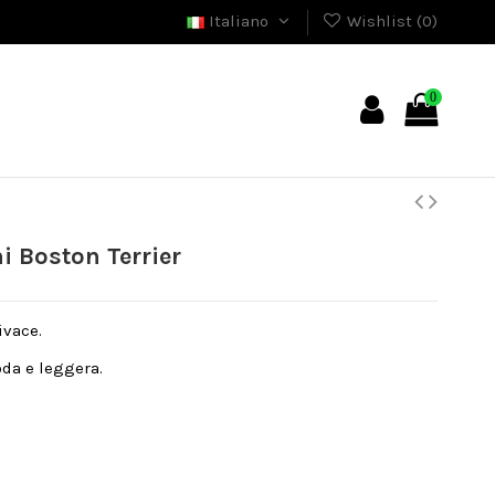
Italiano
Wishlist (
0
)
0
 Boston Terrier
ivace.
da e leggera.