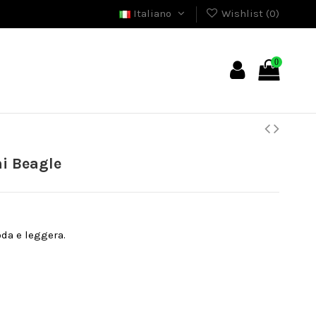
Italiano
Wishlist (
0
)
0
i Beagle
da e leggera.