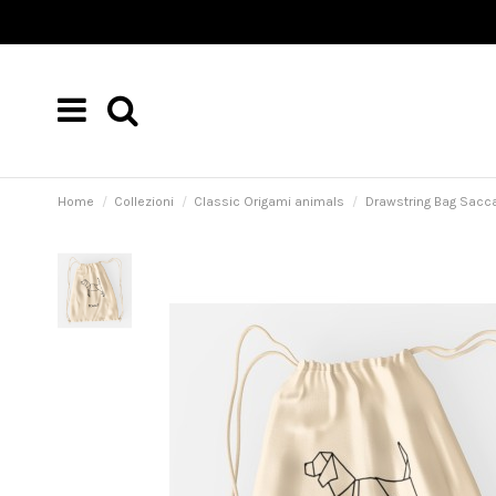
Home
Collezioni
Classic Origami animals
Drawstring Bag Sacca