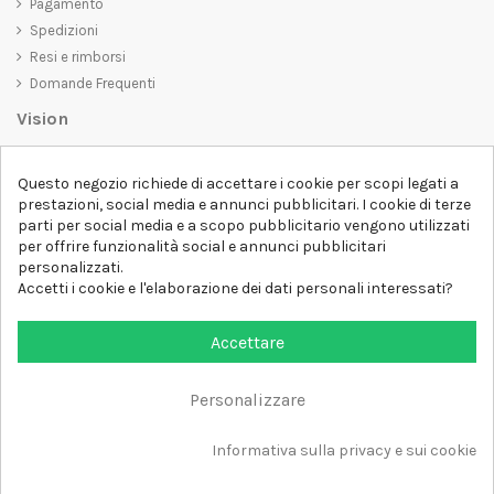
Pagamento
Spedizioni
Resi e rimborsi
Domande Frequenti
Vision
D-SHIRT
si impegna a creare prodotti di alta qualità che non solo siano
Questo negozio richiede di accettare i cookie per scopi legati a
belli da vedere, ma che trasmettano anche un messaggio importante.
prestazioni, social media e annunci pubblicitari. I cookie di terze
Che siate alla ricerca di una t-shirt unica e di tendenza, di una felpa
parti per social media e a scopo pubblicitario vengono utilizzati
comoda e accogliente o di un accessorio esclusivo,
D-SHIRT
ha
per offrire funzionalità social e annunci pubblicitari
qualcosa per tutti.
Follow us
personalizzati.
Accetti i cookie e l'elaborazione dei dati personali interessati?
Newsletter
Accettare
Personalizzare
Aggiungi al carrello
Tutti i diritti sono riservati DSHIRT - P.IVA 04979670652
Informativa sulla privacy e sui cookie
Sviluppato con ❤️ da FM-FUTURESHOP
https://fmfutureshop.com/