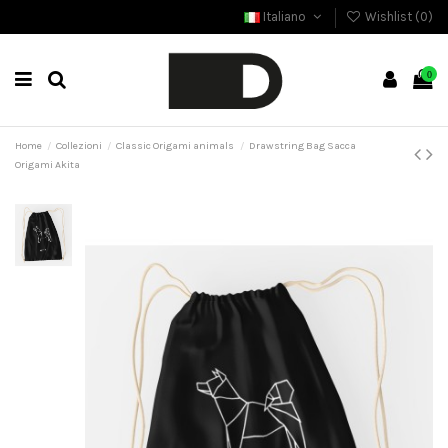
Italiano
Wishlist (
0
)
0
Home
Collezioni
Classic Origami animals
Drawstring Bag Sacca
Origami Akita