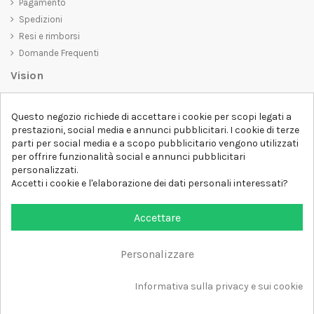
Pagamento
Spedizioni
Resi e rimborsi
Domande Frequenti
Vision
D-SHIRT
si impegna a creare prodotti di alta qualità che non solo siano
Questo negozio richiede di accettare i cookie per scopi legati a
belli da vedere, ma che trasmettano anche un messaggio importante.
prestazioni, social media e annunci pubblicitari. I cookie di terze
Che siate alla ricerca di una t-shirt unica e di tendenza, di una felpa
parti per social media e a scopo pubblicitario vengono utilizzati
comoda e accogliente o di un accessorio esclusivo,
D-SHIRT
ha
per offrire funzionalità social e annunci pubblicitari
qualcosa per tutti.
Follow us
personalizzati.
Accetti i cookie e l'elaborazione dei dati personali interessati?
Newsletter
Accettare
Personalizzare
Aggiungi al carrello
Tutti i diritti sono riservati DSHIRT - P.IVA 04979670652
Informativa sulla privacy e sui cookie
Sviluppato con ❤️ da FM-FUTURESHOP
https://fmfutureshop.com/