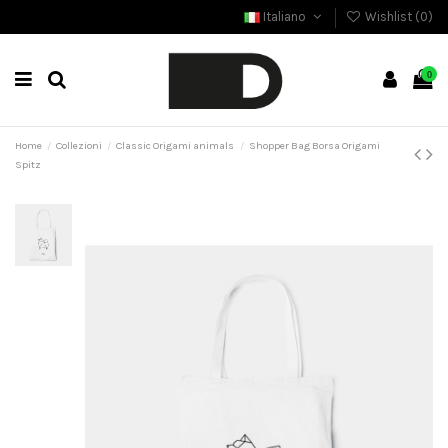
Italiano
Wishlist (
0
)
0
Home
Collezioni
Classic Origami animals
Shopper Bag Borsa Origami
Spitz