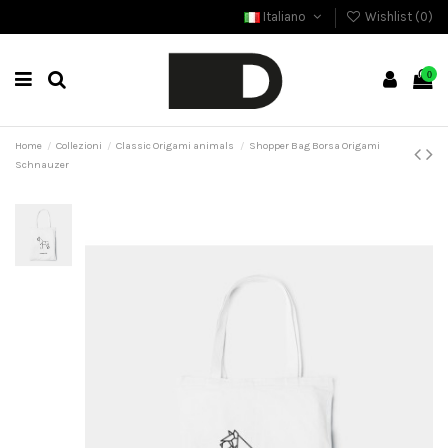
Italiano
Wishlist (
0
)
0
Home
Collezioni
Classic Origami animals
Shopper Bag Borsa Origami
Schnauzer