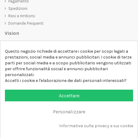
Pagamento
Spedizioni
Resi e rimborsi
Domande Frequenti
Vision
D-SHIRT
si impegna a creare prodotti di alta qualità che non solo siano
Questo negozio richiede di accettare i cookie per scopi legati a
belli da vedere, ma che trasmettano anche un messaggio importante.
prestazioni, social media e annunci pubblicitari. I cookie di terze
Che siate alla ricerca di una t-shirt unica e di tendenza, di una felpa
parti per social media e a scopo pubblicitario vengono utilizzati
comoda e accogliente o di un accessorio esclusivo,
D-SHIRT
ha
per offrire funzionalità social e annunci pubblicitari
qualcosa per tutti.
Follow us
personalizzati.
Accetti i cookie e l'elaborazione dei dati personali interessati?
Newsletter
Accettare
Personalizzare
Aggiungi al carrello
Tutti i diritti sono riservati DSHIRT - P.IVA 04979670652
Informativa sulla privacy e sui cookie
Sviluppato con ❤️ da FM-FUTURESHOP
https://fmfutureshop.com/