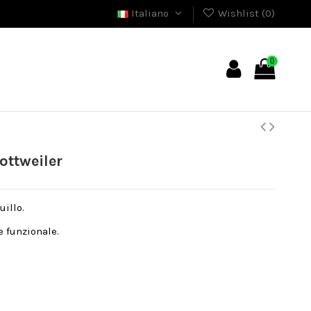
Italiano
Wishlist (
0
)
0
ottweiler
uillo.
e funzionale.