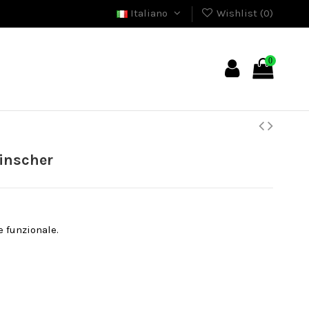
Italiano
Wishlist (
0
)
0
inscher
e funzionale.