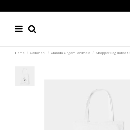
Home
Collezioni
Classic Origami animals
Shopper Bag Borsa O