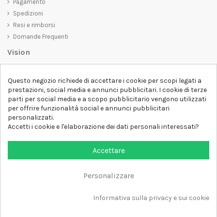
Pagamento
Spedizioni
Resi e rimborsi
Domande Frequenti
Vision
D-SHIRT
si impegna a creare prodotti di alta qualità che non solo siano
Questo negozio richiede di accettare i cookie per scopi legati a
belli da vedere, ma che trasmettano anche un messaggio importante.
prestazioni, social media e annunci pubblicitari. I cookie di terze
Che siate alla ricerca di una t-shirt unica e di tendenza, di una felpa
parti per social media e a scopo pubblicitario vengono utilizzati
comoda e accogliente o di un accessorio esclusivo,
D-SHIRT
ha
per offrire funzionalità social e annunci pubblicitari
qualcosa per tutti.
Follow us
personalizzati.
Accetti i cookie e l'elaborazione dei dati personali interessati?
Newsletter
Accettare
Personalizzare
Aggiungi al carrello
Tutti i diritti sono riservati DSHIRT - P.IVA 04979670652
Informativa sulla privacy e sui cookie
Sviluppato con ❤️ da FM-FUTURESHOP
https://fmfutureshop.com/