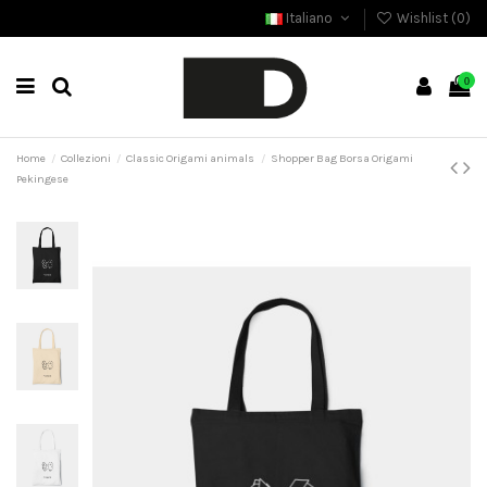
Italiano
Wishlist (
0
)
0
Home
Collezioni
Classic Origami animals
Shopper Bag Borsa Origami
Pekingese