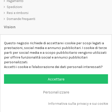
Pagamento
Spedizioni
Resi e rimborsi
Domande Frequenti
Vision
D-SHIRT
si impegna a creare prodotti di alta qualità che non solo siano
belli da vedere, ma che trasmettano anche un messaggio importante.
Questo negozio richiede di accettare i cookie per scopi legati a
Che siate alla ricerca di una t-shirt unica e di tendenza, di una felpa
prestazioni, social media e annunci pubblicitari. I cookie di terze
comoda e accogliente o di un accessorio esclusivo,
D-SHIRT
ha
parti per social media e a scopo pubblicitario vengono utilizzati
qualcosa per tutti.
per offrire funzionalità social e annunci pubblicitari
Follow us
personalizzati.
Accetti i cookie e l'elaborazione dei dati personali interessati?
Newsletter
Accettare
Personalizzare
Aggiungi al carrello
Tutti i diritti sono riservati DSHIRT - P.IVA 04979670652
Informativa sulla privacy e sui cookie
Sviluppato con ❤️ da FM-FUTURESHOP
https://fmfutureshop.com/