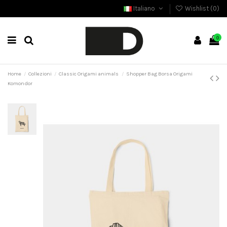
Italiano
Wishlist (
0
)
0
Home
Collezioni
Classic Origami animals
Shopper Bag Borsa Origami
Komondor