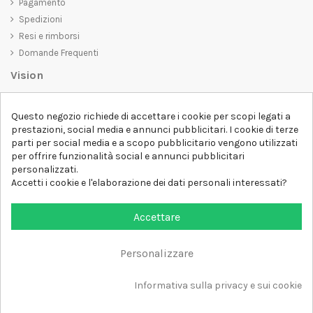
Pagamento
Spedizioni
Resi e rimborsi
Domande Frequenti
Vision
D-SHIRT
si impegna a creare prodotti di alta qualità che non solo siano
Questo negozio richiede di accettare i cookie per scopi legati a
belli da vedere, ma che trasmettano anche un messaggio importante.
prestazioni, social media e annunci pubblicitari. I cookie di terze
Che siate alla ricerca di una t-shirt unica e di tendenza, di una felpa
parti per social media e a scopo pubblicitario vengono utilizzati
comoda e accogliente o di un accessorio esclusivo,
D-SHIRT
ha
per offrire funzionalità social e annunci pubblicitari
qualcosa per tutti.
Follow us
personalizzati.
Accetti i cookie e l'elaborazione dei dati personali interessati?
Newsletter
Accettare
Personalizzare
Aggiungi al carrello
Tutti i diritti sono riservati DSHIRT - P.IVA 04979670652
Informativa sulla privacy e sui cookie
Sviluppato con ❤️ da FM-FUTURESHOP
https://fmfutureshop.com/