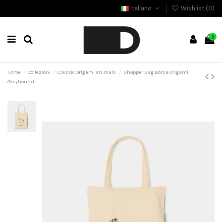
Italiano
Wishlist (
0
)
0
Home
Collezioni
Classic Origami animals
Shopper Bag Borsa Origami
Greyhound