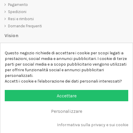
Pagamento
Spedizioni
Resi e rimborsi
Domande Frequenti
Vision
D-SHIRT
si impegna a creare prodotti di alta qualità che non solo siano
Questo negozio richiede di accettare i cookie per scopi legati a
belli da vedere, ma che trasmettano anche un messaggio importante.
prestazioni, social media e annunci pubblicitari. I cookie di terze
Che siate alla ricerca di una t-shirt unica e di tendenza, di una felpa
parti per social media e a scopo pubblicitario vengono utilizzati
comoda e accogliente o di un accessorio esclusivo,
D-SHIRT
ha
per offrire funzionalità social e annunci pubblicitari
qualcosa per tutti.
Follow us
personalizzati.
Accetti i cookie e l'elaborazione dei dati personali interessati?
Newsletter
Accettare
Personalizzare
Aggiungi al carrello
Tutti i diritti sono riservati DSHIRT - P.IVA 04979670652
Informativa sulla privacy e sui cookie
Sviluppato con ❤️ da FM-FUTURESHOP
https://fmfutureshop.com/