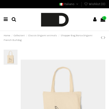
Italiano
Wishlist (
0
)
0
Home
Collezioni
Classic Origami animals
Shopper Bag Borsa Origami
French Bulldog