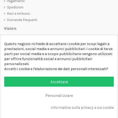
Pagamento
Spedizioni
Resi e rimborsi
Domande Frequenti
Vision
D-SHIRT
si impegna a creare prodotti di alta qualità che non solo siano
Questo negozio richiede di accettare i cookie per scopi legati a
belli da vedere, ma che trasmettano anche un messaggio importante.
prestazioni, social media e annunci pubblicitari. I cookie di terze
Che siate alla ricerca di una t-shirt unica e di tendenza, di una felpa
parti per social media e a scopo pubblicitario vengono utilizzati
comoda e accogliente o di un accessorio esclusivo,
D-SHIRT
ha
per offrire funzionalità social e annunci pubblicitari
qualcosa per tutti.
Follow us
personalizzati.
Accetti i cookie e l'elaborazione dei dati personali interessati?
Newsletter
Accettare
Personalizzare
Aggiungi al carrello
Tutti i diritti sono riservati DSHIRT - P.IVA 04979670652
Informativa sulla privacy e sui cookie
Sviluppato con ❤️ da FM-FUTURESHOP
https://fmfutureshop.com/