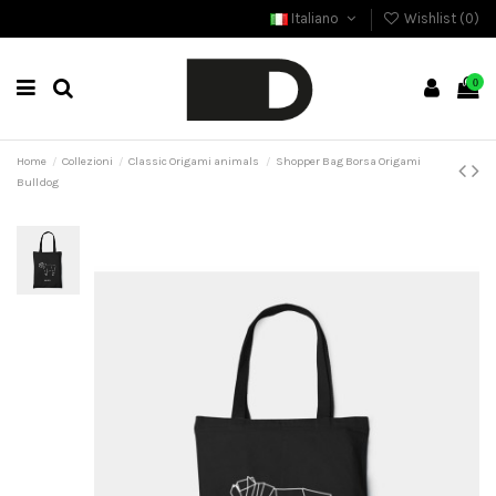
Italiano
Wishlist (
0
)
0
Home
Collezioni
Classic Origami animals
Shopper Bag Borsa Origami
Bulldog