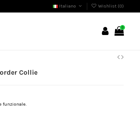
Italiano
Wishlist (
0
)
0
rder Collie
e funzionale.