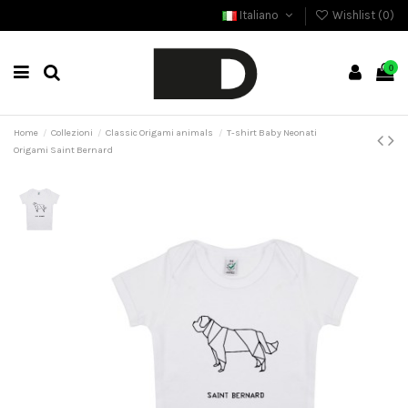
Italiano
Wishlist (
0
)
0
Home
Collezioni
Classic Origami animals
T-shirt Baby Neonati
Origami Saint Bernard