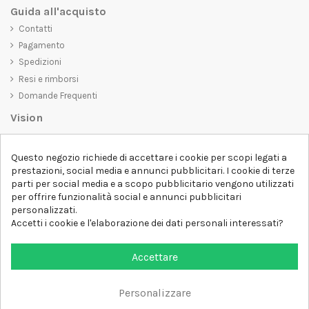
Guida all'acquisto
Contatti
Pagamento
Spedizioni
Resi e rimborsi
Domande Frequenti
Vision
D-SHIRT
si impegna a creare prodotti di alta qualità che non solo siano
Questo negozio richiede di accettare i cookie per scopi legati a
belli da vedere, ma che trasmettano anche un messaggio importante.
prestazioni, social media e annunci pubblicitari. I cookie di terze
Che siate alla ricerca di una t-shirt unica e di tendenza, di una felpa
parti per social media e a scopo pubblicitario vengono utilizzati
comoda e accogliente o di un accessorio esclusivo,
D-SHIRT
ha
per offrire funzionalità social e annunci pubblicitari
qualcosa per tutti.
Follow us
personalizzati.
Accetti i cookie e l'elaborazione dei dati personali interessati?
Newsletter
Accettare
Personalizzare