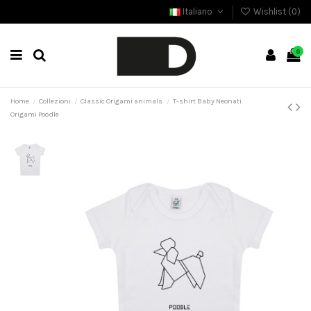
Italiano
Wishlist (
0
)
0
Home
Collezioni
Classic Origami animals
T-shirt Baby Neonati
Origami Poodle