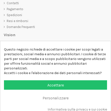
Contatti
Pagamento
Spedizioni
Resi e rimborsi
Domande Frequenti
Vision
D-SHIRT
si impegna a creare prodotti di alta qualità che non solo siano
Questo negozio richiede di accettare i cookie per scopi legati a
belli da vedere, ma che trasmettano anche un messaggio importante.
prestazioni, social media e annunci pubblicitari. I cookie di terze
Che siate alla ricerca di una t-shirt unica e di tendenza, di una felpa
parti per social media e a scopo pubblicitario vengono utilizzati
comoda e accogliente o di un accessorio esclusivo,
D-SHIRT
ha
per offrire funzionalità social e annunci pubblicitari
qualcosa per tutti.
Follow us
personalizzati.
Accetti i cookie e l'elaborazione dei dati personali interessati?
Newsletter
Accettare
Personalizzare
Aggiungi al carrello
Tutti i diritti sono riservati DSHIRT - P.IVA 04979670652
Informativa sulla privacy e sui cookie