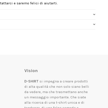
attarci e saremo felici di aiutarti.
Vision
D-SHIRT
si impegna a creare prodotti
di alta qualità che non solo siano belli
da vedere, ma che trasmettano anche
un messaggio importante.
Che siate
alla ricerca di una t-shirt unica e di
tendenza, di una felpa comoda e