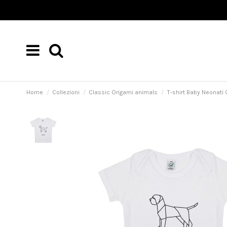
Home
Collezioni
Classic Origami animals
T-shirt Baby Neonati 