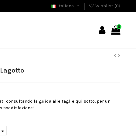
Italiano
Wishlist (
0
)
0
 Lagotto
nati consultando la guida alle taglie qui sotto, per un
o soddisfazione!
esi