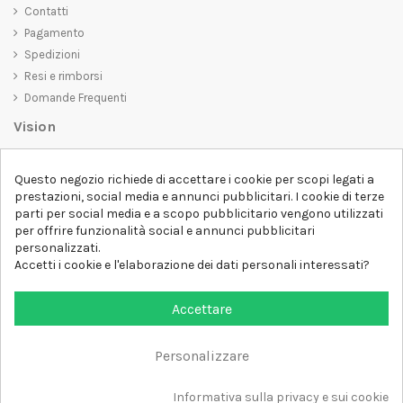
Contatti
Pagamento
Spedizioni
Resi e rimborsi
Domande Frequenti
Vision
D-SHIRT
si impegna a creare prodotti di alta qualità che non solo siano
Questo negozio richiede di accettare i cookie per scopi legati a
belli da vedere, ma che trasmettano anche un messaggio importante.
prestazioni, social media e annunci pubblicitari. I cookie di terze
Che siate alla ricerca di una t-shirt unica e di tendenza, di una felpa
parti per social media e a scopo pubblicitario vengono utilizzati
comoda e accogliente o di un accessorio esclusivo,
D-SHIRT
ha
per offrire funzionalità social e annunci pubblicitari
qualcosa per tutti.
Follow us
personalizzati.
Accetti i cookie e l'elaborazione dei dati personali interessati?
Newsletter
Accettare
Personalizzare
Aggiungi al carrello
Tutti i diritti sono riservati DSHIRT - P.IVA 04979670652
Informativa sulla privacy e sui cookie