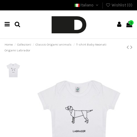
Italiano
Wishlist (
0
)
0
Home
Collezioni
Classic Origami animals
T-shirt Baby Neonati
Origami Labrador