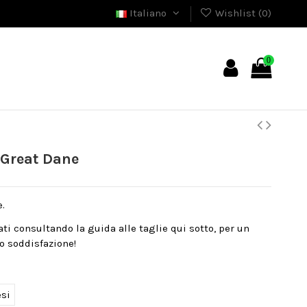
Italiano
Wishlist (
0
)
0
 Great Dane
e.
nati consultando la guida alle taglie qui sotto, per un
o soddisfazione!
esi