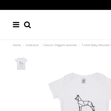
Home
Collezioni
Classic Origami animals
T-shirt Baby Neonati