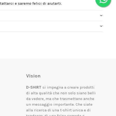
attarci e saremo felici di aiutarti.
Vision
D-SHIRT
si impegna a creare prodotti
di alta qualità che non solo siano belli
da vedere, ma che trasmettano anche
un messaggio importante.
Che siate
alla ricerca di una t-shirt unica e di
tendenza, di una felpa comoda e