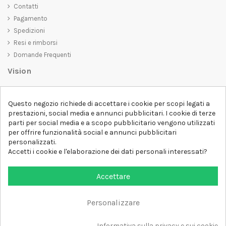
Contatti
Pagamento
Spedizioni
Resi e rimborsi
Domande Frequenti
Vision
D-SHIRT
si impegna a creare prodotti di alta qualità che non solo siano
belli da vedere, ma che trasmettano anche un messaggio importante.
Questo negozio richiede di accettare i cookie per scopi legati a
Che siate alla ricerca di una t-shirt unica e di tendenza, di una felpa
prestazioni, social media e annunci pubblicitari. I cookie di terze
comoda e accogliente o di un accessorio esclusivo,
D-SHIRT
ha
parti per social media e a scopo pubblicitario vengono utilizzati
qualcosa per tutti.
per offrire funzionalità social e annunci pubblicitari
Follow us
personalizzati.
Accetti i cookie e l'elaborazione dei dati personali interessati?
Newsletter
Accettare
Personalizzare
Aggiungi al carrello
Tutti i diritti sono riservati DSHIRT - P.IVA 04979670652
Informativa sulla privacy e sui cookie