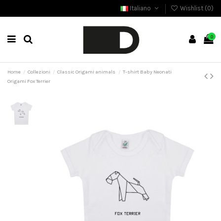
Italiano
Wishlist (
0
)
0
Home
Collezioni
Classic Origami animals
T-shirt Baby Neonati
Origami Fox Terrier