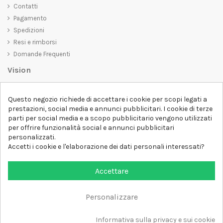
Contatti
Pagamento
Spedizioni
Resi e rimborsi
Domande Frequenti
Vision
D-SHIRT
si impegna a creare prodotti di alta qualità che non solo siano
Questo negozio richiede di accettare i cookie per scopi legati a
belli da vedere, ma che trasmettano anche un messaggio importante.
prestazioni, social media e annunci pubblicitari. I cookie di terze
Che siate alla ricerca di una t-shirt unica e di tendenza, di una felpa
parti per social media e a scopo pubblicitario vengono utilizzati
comoda e accogliente o di un accessorio esclusivo,
D-SHIRT
ha
per offrire funzionalità social e annunci pubblicitari
qualcosa per tutti.
Follow us
personalizzati.
Accetti i cookie e l'elaborazione dei dati personali interessati?
Newsletter
Accettare
Personalizzare
Aggiungi al carrello
Tutti i diritti sono riservati DSHIRT - P.IVA 04979670652
Informativa sulla privacy e sui cookie