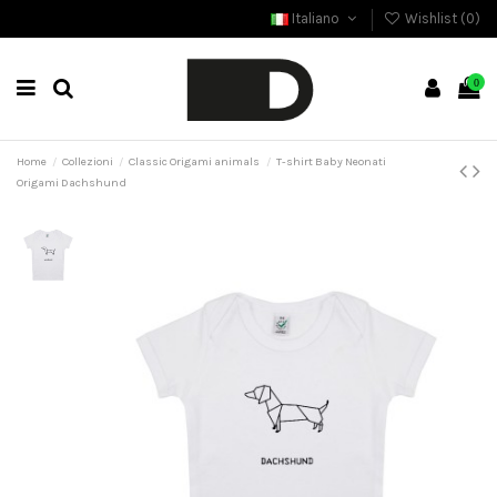
Italiano
Wishlist (
0
)
0
Home
Collezioni
Classic Origami animals
T-shirt Baby Neonati
Origami Dachshund