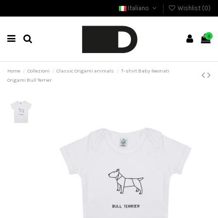
Italiano
Wishlist (
0
)
0
Home
Collezioni
Classic Origami animals
T-shirt Baby Neonati
Origami Bull Terrier