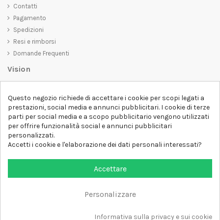
Contatti
Pagamento
Spedizioni
Resi e rimborsi
Domande Frequenti
Vision
D-SHIRT
si impegna a creare prodotti di alta qualità che non solo siano
Questo negozio richiede di accettare i cookie per scopi legati a
belli da vedere, ma che trasmettano anche un messaggio importante.
prestazioni, social media e annunci pubblicitari. I cookie di terze
Che siate alla ricerca di una t-shirt unica e di tendenza, di una felpa
parti per social media e a scopo pubblicitario vengono utilizzati
comoda e accogliente o di un accessorio esclusivo,
D-SHIRT
ha
per offrire funzionalità social e annunci pubblicitari
qualcosa per tutti.
Follow us
personalizzati.
Accetti i cookie e l'elaborazione dei dati personali interessati?
Newsletter
Accettare
Personalizzare
Aggiungi al carrello
Tutti i diritti sono riservati DSHIRT - P.IVA 04979670652
Informativa sulla privacy e sui cookie