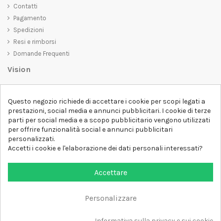
Contatti
Pagamento
Spedizioni
Resi e rimborsi
Domande Frequenti
Vision
D-SHIRT
si impegna a creare prodotti di alta qualità che non solo siano
belli da vedere, ma che trasmettano anche un messaggio importante.
Questo negozio richiede di accettare i cookie per scopi legati a
Che siate alla ricerca di una t-shirt unica e di tendenza, di una felpa
prestazioni, social media e annunci pubblicitari. I cookie di terze
comoda e accogliente o di un accessorio esclusivo,
D-SHIRT
ha
parti per social media e a scopo pubblicitario vengono utilizzati
qualcosa per tutti.
per offrire funzionalità social e annunci pubblicitari
Follow us
personalizzati.
Accetti i cookie e l'elaborazione dei dati personali interessati?
Newsletter
Accettare
Personalizzare
Aggiungi al carrello
Tutti i diritti sono riservati DSHIRT - P.IVA 04979670652
Informativa sulla privacy e sui cookie