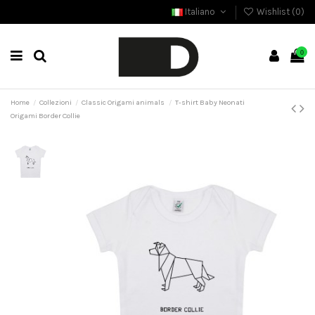
Italiano
Wishlist (
0
)
0
Home
Collezioni
Classic Origami animals
T-shirt Baby Neonati
Origami Border Collie