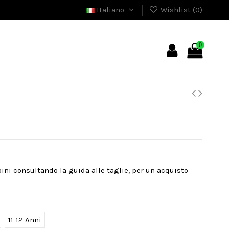
Italiano
Wishlist (
0
)
0
bini consultando la guida alle taglie, per un acquisto
11-12 Anni