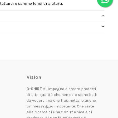
attarci e saremo felici di aiutarti.
Vision
D-SHIRT
si impegna a creare prodotti
di alta qualità che non solo siano belli
da vedere, ma che trasmettano anche
un messaggio importante.
Che siate
alla ricerca di una t-shirt unica e di
tendenza, di una felpa comoda e