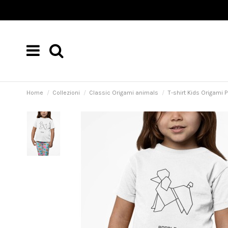
Home
Collezioni
Classic Origami animals
T-shirt Kids Origami 