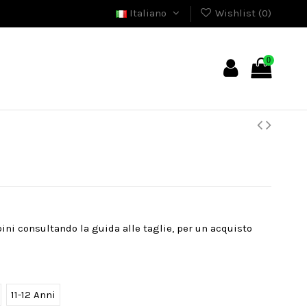
Italiano
Wishlist (
0
)
0
bini consultando la guida alle taglie, per un acquisto
11-12 Anni