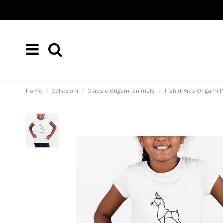
Home
Collezioni
Classic Origami animals
T-shirt Kids Origami 