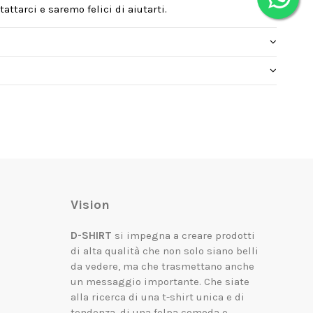
attarci e saremo felici di aiutarti.
Vision
D-SHIRT
si impegna a creare prodotti
di alta qualità che non solo siano belli
da vedere, ma che trasmettano anche
un messaggio importante.
Che siate
alla ricerca di una t-shirt unica e di
tendenza, di una felpa comoda e