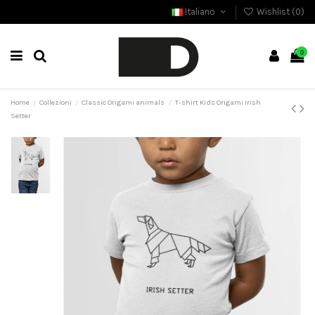
Italiano
Wishlist (
0
)
0
Home
Collezioni
Classic Origami animals
T-shirt Kids Origami Irish
Setter