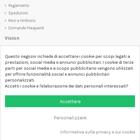
Pagamento
Spedizioni
Resi e rimborsi
Domande Frequenti
Vision
D-SHIRT
si impegna a creare prodotti di alta qualità che non solo siano
Questo negozio richiede di accettare i cookie per scopi legati a
belli da vedere, ma che trasmettano anche un messaggio importante.
prestazioni, social media e annunci pubblicitari. I cookie di terze
Che siate alla ricerca di una t-shirt unica e di tendenza, di una felpa
parti per social media e a scopo pubblicitario vengono utilizzati
comoda e accogliente o di un accessorio esclusivo,
D-SHIRT
ha
per offrire funzionalità social e annunci pubblicitari
qualcosa per tutti.
Follow us
personalizzati.
Accetti i cookie e l'elaborazione dei dati personali interessati?
Newsletter
Accettare
Personalizzare
Aggiungi al carrello
Tutti i diritti sono riservati DSHIRT - P.IVA 04979670652
Informativa sulla privacy e sui cookie
Sviluppato con ❤️ da FM-FUTURESHOP
https://fmfutureshop.com/