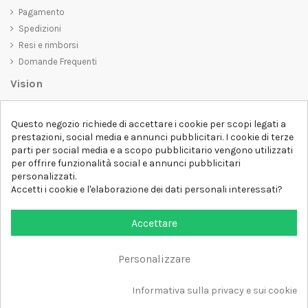
Pagamento
Spedizioni
Resi e rimborsi
Domande Frequenti
Vision
D-SHIRT
si impegna a creare prodotti di alta qualità che non solo siano
Questo negozio richiede di accettare i cookie per scopi legati a
belli da vedere, ma che trasmettano anche un messaggio importante.
prestazioni, social media e annunci pubblicitari. I cookie di terze
Che siate alla ricerca di una t-shirt unica e di tendenza, di una felpa
parti per social media e a scopo pubblicitario vengono utilizzati
comoda e accogliente o di un accessorio esclusivo,
D-SHIRT
ha
per offrire funzionalità social e annunci pubblicitari
qualcosa per tutti.
Follow us
personalizzati.
Accetti i cookie e l'elaborazione dei dati personali interessati?
Newsletter
Accettare
Personalizzare
Aggiungi al carrello
Tutti i diritti sono riservati DSHIRT - P.IVA 04979670652
Informativa sulla privacy e sui cookie
Sviluppato con ❤️ da FM-FUTURESHOP
https://fmfutureshop.com/