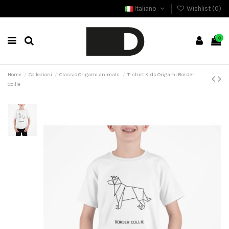
Italiano
Wishlist (
0
)
0
Home
Collezioni
Classic Origami animals
T-shirt Kids Origami Border
Collie