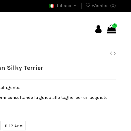
Italiano
Wishlist (
0
)
0
n Silky Terrier
telligente.
bini consultando la guida alle taglie, per un acquisto
11-12 Anni