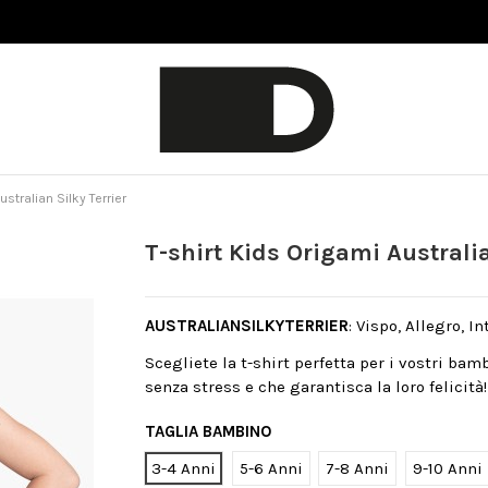
ustralian Silky Terrier
T-shirt Kids Origami Australia
AUSTRALIANSILKYTERRIER
: Vispo, Allegro, In
Scegliete la t-shirt perfetta per i vostri bam
senza stress e che garantisca la loro felicità!
TAGLIA BAMBINO
3-4 Anni
5-6 Anni
7-8 Anni
9-10 Anni