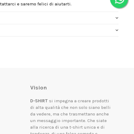
attarci e saremo felici di aiutarti.
Vision
D-SHIRT
si impegna a creare prodotti
di alta qualità che non solo siano belli
da vedere, ma che trasmettano anche
un messaggio importante.
Che siate
alla ricerca di una t-shirt unica e di
tendenza, di una felpa comoda e