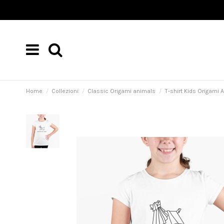
Home
Collezioni
Classic Origami animals
T-shirt Kids Origami A