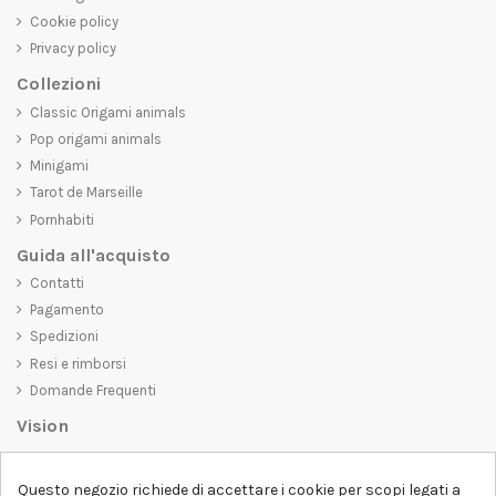
Cookie policy
Privacy policy
Collezioni
Classic Origami animals
Pop origami animals
Minigami
Tarot de Marseille
Pornhabiti
Guida all'acquisto
Contatti
Pagamento
Spedizioni
Resi e rimborsi
Domande Frequenti
Vision
D-SHIRT
si impegna a creare prodotti di alta qualità che non solo siano
Questo negozio richiede di accettare i cookie per scopi legati a
belli da vedere, ma che trasmettano anche un messaggio importante.