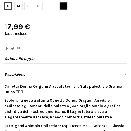
Bianco
Nero
S
M
L
XL
17,99 €
Tasse incluse
Guida alle taglie
Descrizione
Canotta Donna Origami Airedale terrier : Stile palestra e Grafica
Unica
🏋️‍♂️🐶
Esplora la nostra ultima Canotta Donna Origami Airedale ,
dedicata agli amanti della palestra , con taglio ampio e grafica
distintiva del mastino americano. Il taglio laterale svela
elegantemente il torace, unendo comfort e stile in palestra.
🎨
Origami Animals Collection:
Appartenente alla Collezione Classic