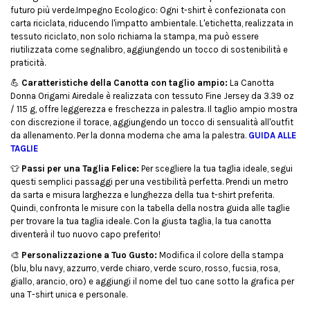
futuro più verde.Impegno Ecologico: Ogni t-shirt è confezionata con
carta riciclata, riducendo l'impatto ambientale. L'etichetta, realizzata in
tessuto riciclato, non solo richiama la stampa, ma può essere
riutilizzata come segnalibro, aggiungendo un tocco di sostenibilità e
praticità.
💪
Caratteristiche della Canotta con taglio ampio:
La Canotta
Donna Origami Airedale è realizzata con tessuto Fine Jersey da 3.39 oz
/ 115 g, offre leggerezza e freschezza in palestra. Il taglio ampio mostra
con discrezione il torace, aggiungendo un tocco di sensualità all'outfit
da allenamento. Per la donna moderna che ama la palestra.
GUIDA ALLE
TAGLIE
👕
Passi per una Taglia Felice:
Per scegliere la tua taglia ideale, segui
questi semplici passaggi per una vestibilità perfetta. Prendi un metro
da sarta e misura larghezza e lunghezza della tua t-shirt preferita.
Quindi, confronta le misure con la tabella della nostra guida alle taglie
per trovare la tua taglia ideale. Con la giusta taglia, la tua canotta
diventerà il tuo nuovo capo preferito!
🎨
Personalizzazione a Tuo Gusto:
Modifica il colore della stampa
(blu, blu navy, azzurro, verde chiaro, verde scuro, rosso, fucsia, rosa,
giallo, arancio, oro) e aggiungi il nome del tuo cane sotto la grafica per
una T-shirt unica e personale.