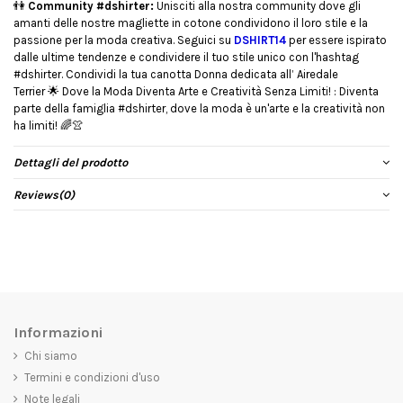
👫
Community #dshirter:
Unisciti alla nostra community dove gli
amanti delle nostre magliette in cotone condividono il loro stile e la
passione per la moda creativa. Seguici su
DSHIRT14
per essere ispirato
dalle ultime tendenze e condividere il tuo stile unico con l'hashtag
#dshirter. Condividi la tua canotta Donna dedicata all’ Airedale
Terrier
🌟
Dove la Moda Diventa Arte e Creatività Senza Limiti! : Diventa
parte della famiglia #dshirter, dove la moda è un'arte e la creatività non
ha limiti!
🌈👚
Dettagli del prodotto
Reviews
(0)
Informazioni
Chi siamo
Termini e condizioni d'uso
Note legali