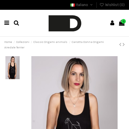
Italiano
Wishlist (
0
)
0
Home
Collezioni
Classic Origami animals
Canotta Donna Origami
Airedale Terrier