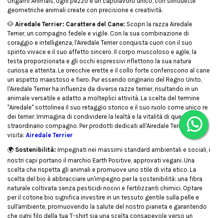
Origami Animals, ogni pezzo è un capolavoro unico, con silhouette
geometriche animali create con precisione e creatività.
🐶
Airedale Terrier: Carattere del Cane:
Scopri la razza Airedale
Terrier, un compagno fedele e vigile. Con la sua combinazione di
coraggio e intelligenza, l'Airedale Terrier conquista cuori con il suo
spirito vivace e il suo affetto sincero. Il corpo muscoloso e agile, la
testa proporzionata e gli occhi espressivi riflettono la sua natura
curiosa e attenta. Le orecchie erette e il collo forte conferiscono al cane
un aspetto maestoso e fiero. Pur essendo originario del Regno Unito,
l'Airedale Terrier ha influenze da diverse razze terrier, risultando in un
animale versatile e adatto a molteplici attività. La scelta del termine
"Airedale" sottolinea il suo retaggio storico e il suo ruolo come unico re
dei terrier. Immagina di condividere la lealtà e la vitalità di questo
straordinario compagno. Per prodotti dedicati all'Airedale Terrier,
visita:
Airedale Terrier
🌍
Sostenibilità:
Impegnati nei massimi standard ambientali e sociali, i
nostri capi portano il marchio Earth Positive, approvati vegani. Una
scelta che rispetta gli animali e promuove uno stile di vita etico. La
scelta del bio è abbracciare un'impegno per la sostenibilità: una fibra
naturale coltivata senza pesticidi nocivi e fertilizzanti chimici. Optare
per il cotone bio significa investire in un tessuto gentile sulla pelle e
sull'ambiente, promuovendo la salute del nostro pianeta e garantendo
che ogni filo della tua T-shirt sia una scelta consapevole verso un