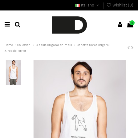
Italiano
Wishlist (
0
)
0
Home
Collezioni
Classic Origami animals
Canotta Uomo Origami
Airedale Terrier