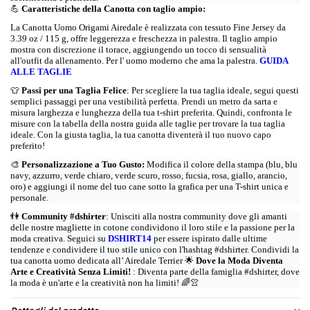
💪
Caratteristiche della Canotta con taglio ampio:
La Canotta Uomo Origami Airedale è realizzata con tessuto Fine Jersey da
3.39 oz / 115 g, offre leggerezza e freschezza in palestra. Il taglio ampio
mostra con discrezione il torace, aggiungendo un tocco di sensualità
all'outfit da allenamento. Per l' uomo moderno che ama la palestra.
GUIDA
ALLE TAGLIE
👕
Passi per una Taglia Felice
: Per scegliere la tua taglia ideale, segui questi
semplici passaggi per una vestibilità perfetta. Prendi un metro da sarta e
misura larghezza e lunghezza della tua t-shirt preferita. Quindi, confronta le
misure con la tabella della nostra guida alle taglie per trovare la tua taglia
ideale. Con la giusta taglia, la tua canotta diventerà il tuo nuovo capo
preferito!
🎨
Personalizzazione a Tuo Gusto:
Modifica il colore della stampa (blu, blu
navy, azzurro, verde chiaro, verde scuro, rosso, fucsia, rosa, giallo, arancio,
oro) e aggiungi il nome del tuo cane sotto la grafica per una T-shirt unica e
personale.
👫
Community #dshirter
: Unisciti alla nostra community dove gli amanti
delle nostre magliette in cotone condividono il loro stile e la passione per la
moda creativa. Seguici su
DSHIRT14
per essere ispirato dalle ultime
tendenze e condividere il tuo stile unico con l'hashtag #dshirter. Condividi la
tua canotta uomo dedicata all’ Airedale Terrier
🌟
Dove la Moda Diventa
Arte e Creatività Senza Limiti!
: Diventa parte della famiglia #dshirter, dove
la moda è un'arte e la creatività non ha limiti!
🌈👚