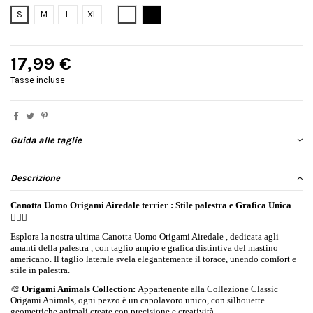
Bianco
Nero
S
M
L
XL
17,99 €
Tasse incluse
Guida alle taglie
Descrizione
Canotta Uomo Origami Airedale terrier : Stile palestra e Grafica Unica
🏋️‍♂️🐶
Esplora la nostra ultima Canotta Uomo Origami Airedale , dedicata agli
amanti della palestra , con taglio ampio e grafica distintiva del mastino
americano. Il taglio laterale svela elegantemente il torace, unendo comfort e
stile in palestra.
🎨
Origami Animals Collection:
Appartenente alla Collezione Classic
Origami Animals, ogni pezzo è un capolavoro unico, con silhouette
geometriche animali create con precisione e creatività.