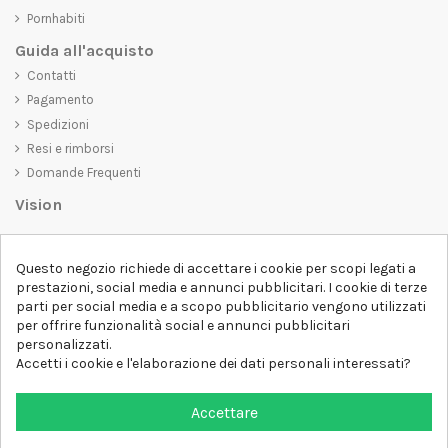
Pornhabiti
Guida all'acquisto
Contatti
Pagamento
Spedizioni
Resi e rimborsi
Domande Frequenti
Vision
D-SHIRT
si impegna a creare prodotti di alta qualità che non solo siano
belli da vedere, ma che trasmettano anche un messaggio importante.
Questo negozio richiede di accettare i cookie per scopi legati a
Che siate alla ricerca di una t-shirt unica e di tendenza, di una felpa
prestazioni, social media e annunci pubblicitari. I cookie di terze
comoda e accogliente o di un accessorio esclusivo,
D-SHIRT
ha
parti per social media e a scopo pubblicitario vengono utilizzati
qualcosa per tutti.
per offrire funzionalità social e annunci pubblicitari
Follow us
personalizzati.
Accetti i cookie e l'elaborazione dei dati personali interessati?
Newsletter
Accettare