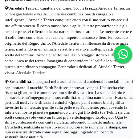
🐶 Airedale Terrier
: Carattere del Cane: Scopri la razza Airedale Terrier, un
compagno fedele e vigile. Con la sua combinazione di coraggio e
intelligenza, l'Airedale Terrier conquista cuori con il suo spirito vivace e il
suo affetto sincero. Il corpo muscoloso e agile, la testa proporzionata e gli
occhi espressivi riflettono la sua natura curiosa e attenta. Le orecchie erette e
il collo forte conferiscono al cane un aspetto maestoso e fiero. Pur essendo
originario del Regno Unito, l'Airedale Terrier ha influenze da diverse razze
terrier, risultando in un animale versatile e adatto a molteplici attività. La
scelta del termine "Airedale" sottolinea il suo retaggio storico e il suo ruolo
come unico re dei terrier. Immagina di condividere la lealtà e la vitalità di
questo straordinario compagno. Per prodotti dedicati all'Airedale Terrier,
visita:
Airedale Terrier
🌍
Sostenibilità
: Impegnati nei massimi standard ambientali e sociali, i nostri
capi portano il marchio Earth Positive, approvati vegani. Una scelta che
rispetta gli animali e promuove uno stile di vita etico. La scelta del bio è
abbracciare un'impegno per la sostenibilità: una fibra naturale coltivata senza
pesticidi nocivi e fertilizzanti chimici. Optare per il cotone bio significa
investire in un tessuto gentile sulla pelle e sull'ambiente, promuovendo la
salute del nostro pianeta e garantendo che ogni filo della tua T-shirt sia una
scelta consapevole verso un futuro più verde.Impegno Ecologico: Ogni t-
shirt è confezionata con carta riciclata, riducendo l'impatto ambientale.
L'etichetta, realizzata in tessuto riciclato, non solo richiama la stampa, ma
può essere riutilizzata come segnalibro, aggiungendo un tocco di
sostenibilità e praticità.