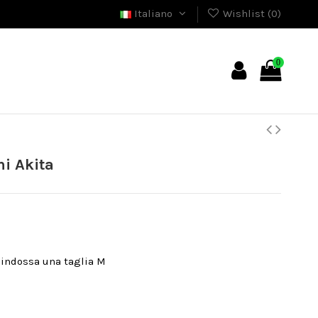
Italiano
Wishlist (
0
)
0
mi Akita
e indossa una taglia M