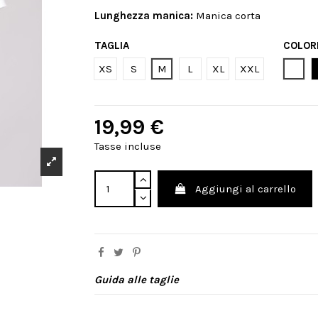
Lunghezza manica:
Manica corta
TAGLIA
COLOR
Bian
XS
S
M
L
XL
XXL
19,99 €
Tasse incluse
Aggiungi al carrello
Guida alle taglie