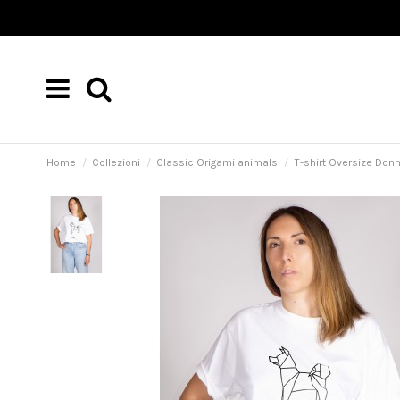
Home
Collezioni
Classic Origami animals
T-shirt Oversize Donn