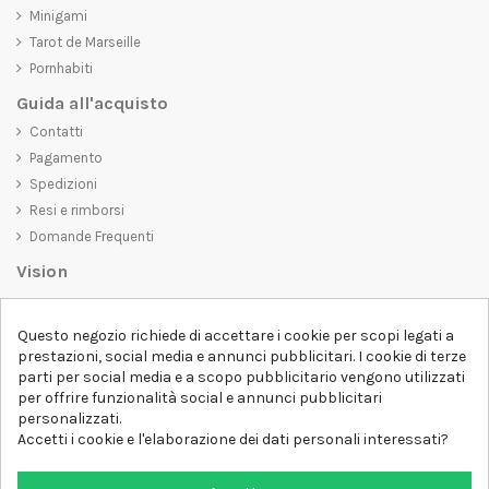
Minigami
Tarot de Marseille
Pornhabiti
Guida all'acquisto
Contatti
Pagamento
Spedizioni
Resi e rimborsi
Domande Frequenti
Vision
D-SHIRT
si impegna a creare prodotti di alta qualità che non solo siano
Questo negozio richiede di accettare i cookie per scopi legati a
belli da vedere, ma che trasmettano anche un messaggio importante.
prestazioni, social media e annunci pubblicitari. I cookie di terze
Che siate alla ricerca di una t-shirt unica e di tendenza, di una felpa
parti per social media e a scopo pubblicitario vengono utilizzati
comoda e accogliente o di un accessorio esclusivo,
D-SHIRT
ha
per offrire funzionalità social e annunci pubblicitari
qualcosa per tutti.
Follow us
personalizzati.
Accetti i cookie e l'elaborazione dei dati personali interessati?
Newsletter