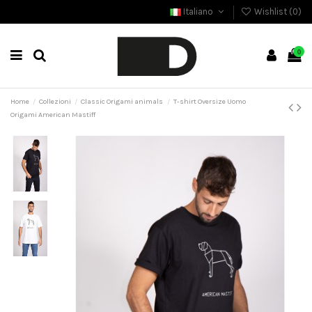
Italiano
Wishlist (
0
)
0
Home
Collezioni
Classic Origami animals
T-shirt Oversize Uomo
Origami American Mastiff