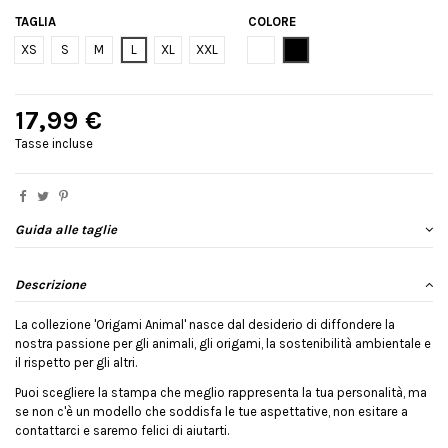
TAGLIA
COLORE
Bianco
Nero
XS
S
M
L
XL
XXL
17,99 €
Tasse incluse
Guida alle taglie
Descrizione
La collezione 'Origami Animal' nasce dal desiderio di diffondere la
nostra passione per gli animali, gli origami, la sostenibilità ambientale e
il rispetto per gli altri.
Puoi scegliere la stampa che meglio rappresenta la tua personalità, ma
se non c'è un modello che soddisfa le tue aspettative, non esitare a
contattarci e saremo felici di aiutarti.