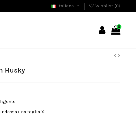
Italiano
Wishlist (
0
)
0
an Husky
lligente.
 indossa una taglia XL