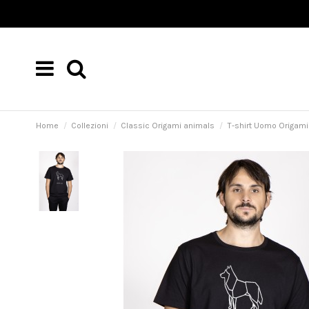
Home
Collezioni
Classic Origami animals
T-shirt Uomo Origami