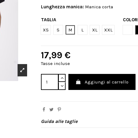
Lunghezza manica:
Manica corta
TAGLIA
COLOR
Bian
XS
S
M
L
XL
XXL
17,99 €
Tasse incluse
Aggiungi al carrello
Guida alle taglie