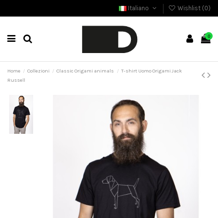
Italiano
Wishlist (
0
)
0
Home
Collezioni
Classic Origami animals
T-shirt Uomo Origami Jack
Russell