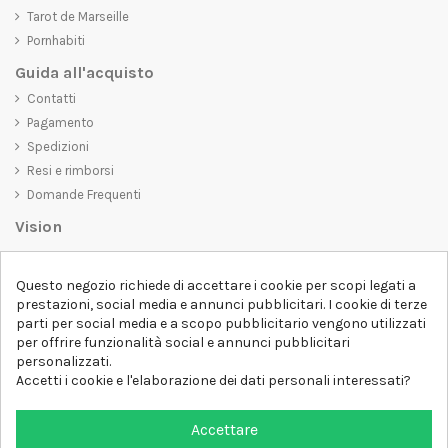
Tarot de Marseille
Pornhabiti
Guida all'acquisto
Contatti
Pagamento
Spedizioni
Resi e rimborsi
Domande Frequenti
Vision
D-SHIRT
si impegna a creare prodotti di alta qualità che non solo siano
Questo negozio richiede di accettare i cookie per scopi legati a
belli da vedere, ma che trasmettano anche un messaggio importante.
prestazioni, social media e annunci pubblicitari. I cookie di terze
Che siate alla ricerca di una t-shirt unica e di tendenza, di una felpa
parti per social media e a scopo pubblicitario vengono utilizzati
comoda e accogliente o di un accessorio esclusivo,
D-SHIRT
ha
per offrire funzionalità social e annunci pubblicitari
qualcosa per tutti.
Follow us
personalizzati.
Accetti i cookie e l'elaborazione dei dati personali interessati?
Newsletter
Accettare