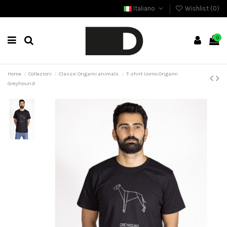
Italiano
Wishlist (
0
)
0
Home
Collezioni
Classic Origami animals
T-shirt Uomo Origami
Greyhound