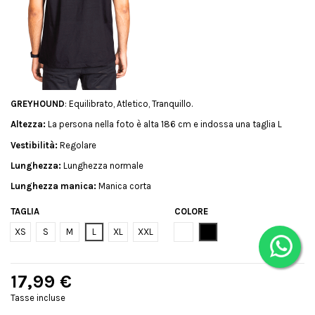
GREYHOUND
: Equilibrato, Atletico, Tranquillo.
Altezza:
La persona nella foto è alta 186 cm e indossa una taglia L
Vestibilità:
Regolare
Lunghezza:
Lunghezza normale
Lunghezza manica:
Manica corta
TAGLIA
COLORE
Bianco
Nero
XS
S
M
L
XL
XXL
17,99 €
Tasse incluse