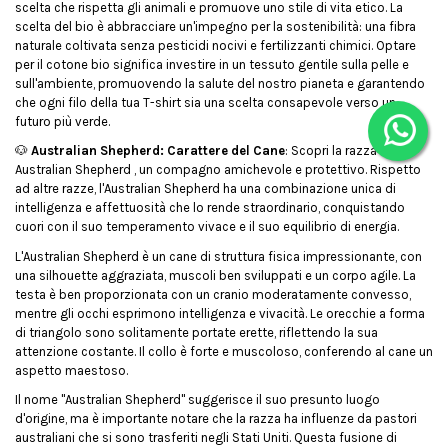
scelta che rispetta gli animali e promuove uno stile di vita etico. La
scelta del bio è abbracciare un'impegno per la sostenibilità: una fibra
naturale coltivata senza pesticidi nocivi e fertilizzanti chimici. Optare
per il cotone bio significa investire in un tessuto gentile sulla pelle e
sull'ambiente, promuovendo la salute del nostro pianeta e garantendo
che ogni filo della tua T-shirt sia una scelta consapevole verso un
futuro più verde.
🐶
Australian Shepherd: Carattere del Cane
: Scopri la razza
Australian Shepherd , un compagno amichevole e protettivo. Rispetto
ad altre razze, l'Australian Shepherd ha una combinazione unica di
intelligenza e affettuosità che lo rende straordinario, conquistando
cuori con il suo temperamento vivace e il suo equilibrio di energia.
L'Australian Shepherd è un cane di struttura fisica impressionante, con
una silhouette aggraziata, muscoli ben sviluppati e un corpo agile. La
testa è ben proporzionata con un cranio moderatamente convesso,
mentre gli occhi esprimono intelligenza e vivacità. Le orecchie a forma
di triangolo sono solitamente portate erette, riflettendo la sua
attenzione costante. Il collo è forte e muscoloso, conferendo al cane un
aspetto maestoso.
Il nome "Australian Shepherd" suggerisce il suo presunto luogo
d'origine, ma è importante notare che la razza ha influenze da pastori
australiani che si sono trasferiti negli Stati Uniti. Questa fusione di