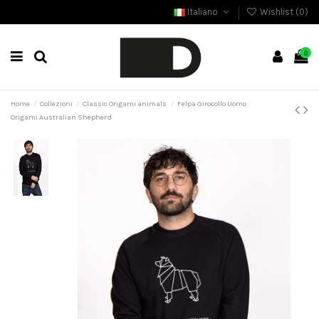
Italiano
Wishlist (
0
)
0
Home
Collezioni
Classic Origami animals
Felpa Girocollo Uomo
Origami Australian Shepherd