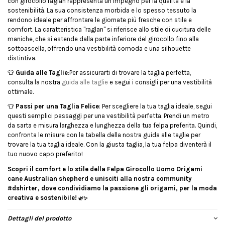
con girocollo raglan rappresenta un impegno per la qualità e la
sostenibilità. La sua consistenza morbida e lo spesso tessuto la
rendono ideale per affrontare le giornate più fresche con stile e
comfort. La caratteristica "raglan" si riferisce allo stile di cucitura delle
maniche, che si estende dalla parte inferiore del girocollo fino alla
sottoascella, offrendo una vestibilità comoda e una silhouette
distintiva.
👕
Guida alle Taglie
:Per assicurarti di trovare la taglia perfetta,
consulta la nostra
guida alle taglie
e segui i consigli per una vestibilità
ottimale.
👕
Passi per una Taglia Felice
: Per scegliere la tua taglia ideale, segui
questi semplici passaggi per una vestibilità perfetta. Prendi un metro
da sarta e misura larghezza e lunghezza della tua felpa preferita. Quindi,
confronta le misure con la tabella della nostra guida alle taglie per
trovare la tua taglia ideale. Con la giusta taglia, la tua felpa diventerà il
tuo nuovo capo preferito!
Scopri il comfort e lo stile della
Felpa Girocollo Uomo Origami
cane Australian shepherd
e unisciti alla nostra community
#dshirter, dove condividiamo la passione
gli origami,
per la moda
creativa e sostenibile!
🌿✨
Dettagli del prodotto