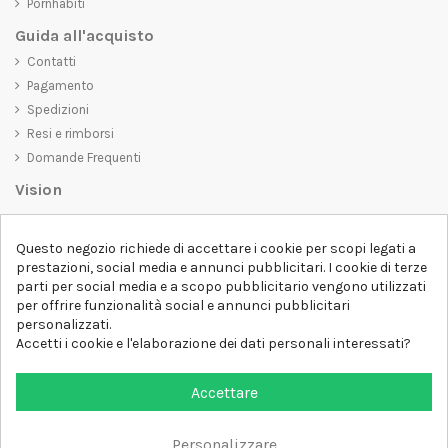
Pornhabiti
Guida all'acquisto
Contatti
Pagamento
Spedizioni
Resi e rimborsi
Domande Frequenti
Vision
D-SHIRT
si impegna a creare prodotti di alta qualità che non solo siano
Questo negozio richiede di accettare i cookie per scopi legati a
belli da vedere, ma che trasmettano anche un messaggio importante.
prestazioni, social media e annunci pubblicitari. I cookie di terze
Che siate alla ricerca di una t-shirt unica e di tendenza, di una felpa
parti per social media e a scopo pubblicitario vengono utilizzati
comoda e accogliente o di un accessorio esclusivo,
D-SHIRT
ha
per offrire funzionalità social e annunci pubblicitari
qualcosa per tutti.
Follow us
personalizzati.
Accetti i cookie e l'elaborazione dei dati personali interessati?
Newsletter
Accettare
Personalizzare