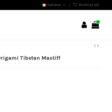
Italiano
Wishlist (
0
)
0
rigami Tibetan Mastiff