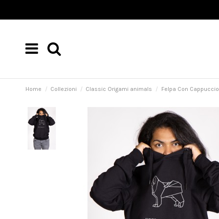
Home
Collezioni
Classic Origami animals
Felpa Con Cappuccio 