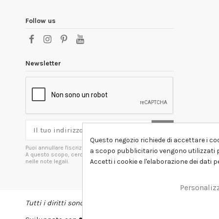
Follow us
Newsletter
Questo negozio richiede di accettare i coo
Puoi annullare l'iscrizione in ogni momenti.
a scopo pubblicitario vengono utilizzati p
A questo scopo, cerca le info di contatto
Accetti i cookie e l'elaborazione dei dati 
nelle note legali.
Personaliz
Tutti i diritti sono riservati DSHIRT - P.IVA 04979670652