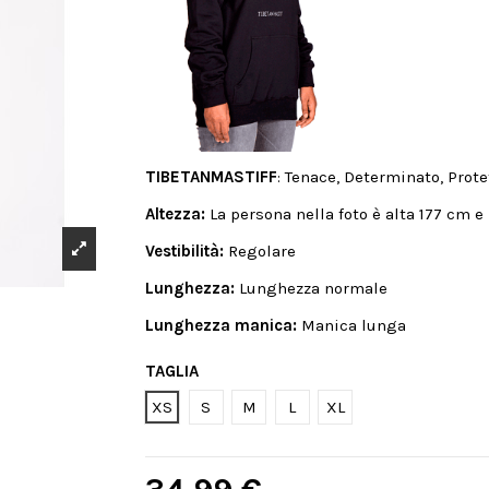
TIBETANMASTIFF
: Tenace, Determinato, Prote
Altezza:
La persona nella foto è alta 177 cm e
Vestibilità:
Regolare
Lunghezza:
Lunghezza normale
Lunghezza manica:
Manica lunga
TAGLIA
XS
S
M
L
XL