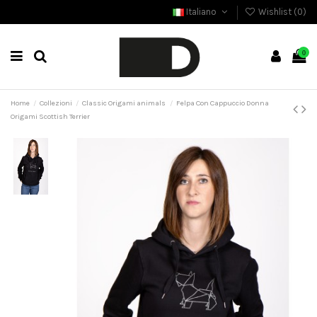
Italiano
Wishlist (
0
)
0
Home
Collezioni
Classic Origami animals
Felpa Con Cappuccio Donna
Origami Scottish Terrier