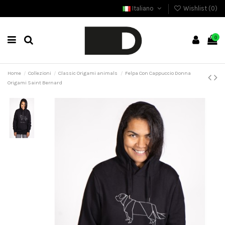
Italiano
Wishlist (
0
)
0
Home
Collezioni
Classic Origami animals
Felpa Con Cappuccio Donna
Origami Saint Bernard