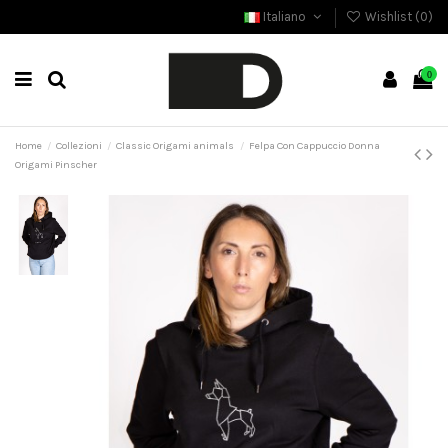
Italiano
Wishlist (
0
)
0
Home
Collezioni
Classic Origami animals
Felpa Con Cappuccio Donna
Origami Pinscher