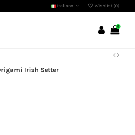
Italiano
Wishlist (
0
)
0
igami Irish Setter