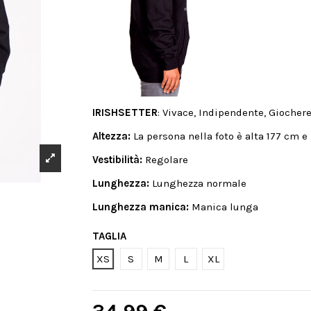
IRISHSETTER
: Vivace, Indipendente, Giochere
Altezza:
La persona nella foto è alta 177 cm e
Vestibilità:
Regolare
Lunghezza:
Lunghezza normale
Lunghezza manica:
Manica lunga
TAGLIA
XS
S
M
L
XL