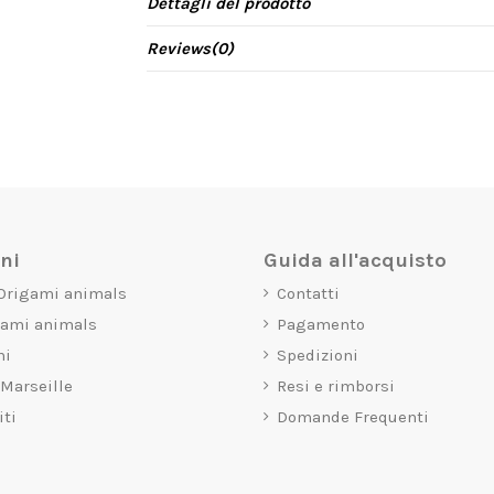
Dettagli del prodotto
Reviews
(0)
oni
Guida all'acquisto
 Origami animals
Contatti
gami animals
Pagamento
mi
Spedizioni
 Marseille
Resi e rimborsi
iti
Domande Frequenti