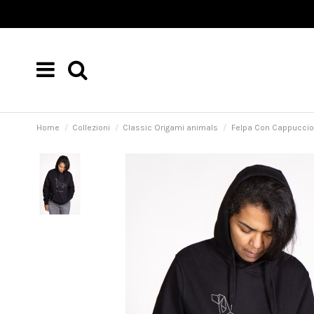
Home
Collezioni
Classic Origami animals
Felpa Con Cappuccio 