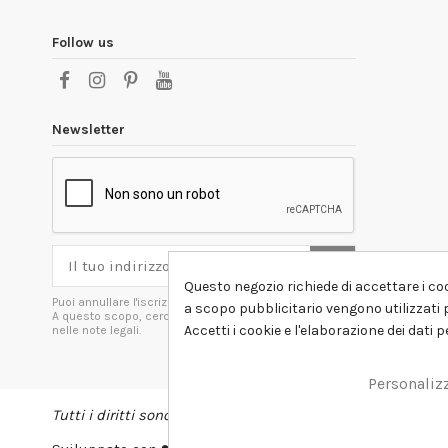
Follow us
Newsletter
Questo negozio richiede di accettare i coo
Puoi annullare l'iscrizione in ogni momenti.
a scopo pubblicitario vengono utilizzati p
A questo scopo, cerca le info di contatto
Accetti i cookie e l'elaborazione dei dati 
nelle note legali.
Personaliz
Tutti i diritti sono riservati DSHIRT - P.IVA 04979670652