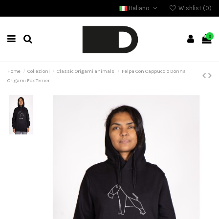
Italiano
Wishlist (
0
)
0
Home
Collezioni
Classic Origami animals
Felpa Con Cappuccio Donna
Origami Fox Terrier