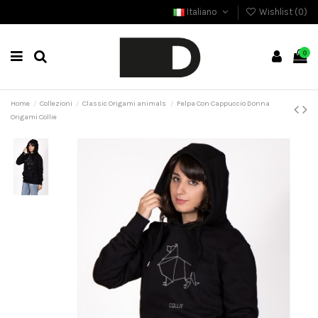
Italiano
Wishlist (
0
)
0
Home
Collezioni
Classic Origami animals
Felpa Con Cappuccio Donna
Origami Collie