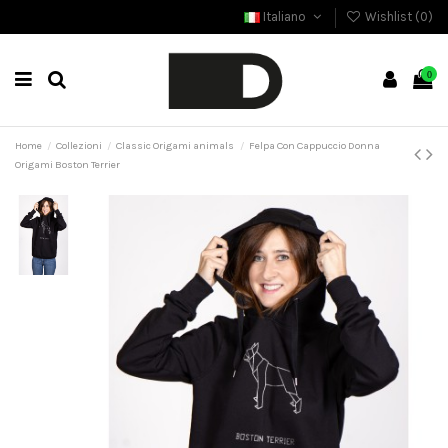
Italiano
Wishlist (
0
)
0
Home
Collezioni
Classic Origami animals
Felpa Con Cappuccio Donna
Origami Boston Terrier