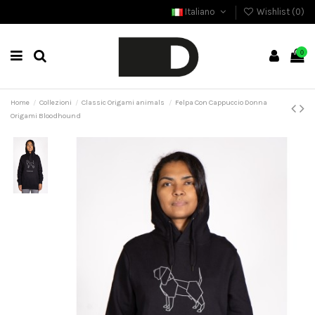
Italiano
Wishlist (
0
)
0
Home
Collezioni
Classic Origami animals
Felpa Con Cappuccio Donna
Origami Bloodhound