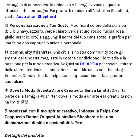
Immagina di condividere la dolcezza e l'energia vivace di questo
affascinante compagno. Per prodotti dedicati all'Australian Shepherd,
visita:
Australian Shepherd
🎨
Personalizzazione a Tuo Gusto
: Modifica il colore della stampa
(blu, blu navy, azzurro, verde chiaro, verde scuro, rosso, fucsia, rosa,
giallo, arancio, oro) e aggiungi il nome del tuo cane sotto la grafica per
una felpa con cappuccio unica e personale.
👫
Community #dshirter
: Unisciti alla nostra community dove gli
amanti delle nostre magliette in cotone condividono il loro stile e la
passione per la moda creativa. Seguici su
DSHIRT14
per essere ispirato
dalle ultime tendenze e condividere il tuo stile unico con l'hashtag
#dshirter. Condividi la tua felpa con cappuccio dedicata al pastore
australiano
🌟
Dove la Moda Diventa Arte e Creatività Senza Limiti!
: Diventa
parte della famiglia #dshirter, dove la moda è un'arte e la creatività non
ha limiti!
🌈👚
Sintonizzati con il tuo spirito creativo, indossa la Felpa Con
Cappuccio Donna Origami Australian Shepherd e fai una
dichiarazione di stile e sostenibilità. 🐾✨
Dettagli del prodotto