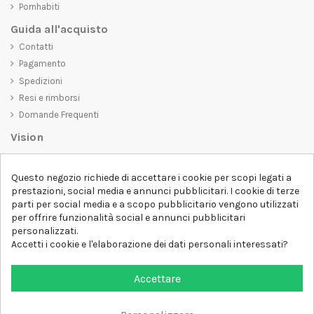
Pornhabiti
Guida all'acquisto
Contatti
Pagamento
Spedizioni
Resi e rimborsi
Domande Frequenti
Vision
D-SHIRT
si impegna a creare prodotti di alta qualità che non solo siano
Questo negozio richiede di accettare i cookie per scopi legati a
belli da vedere, ma che trasmettano anche un messaggio importante.
prestazioni, social media e annunci pubblicitari. I cookie di terze
Che siate alla ricerca di una t-shirt unica e di tendenza, di una felpa
parti per social media e a scopo pubblicitario vengono utilizzati
comoda e accogliente o di un accessorio esclusivo,
D-SHIRT
ha
per offrire funzionalità social e annunci pubblicitari
qualcosa per tutti.
Follow us
personalizzati.
Accetti i cookie e l'elaborazione dei dati personali interessati?
Newsletter
Accettare