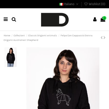
Italiano
Wishlist (
0
)
0
Home
Collezioni
Classic Origami animals
Felpa Con Cappuccio Donna
Origami Australian Shepherd