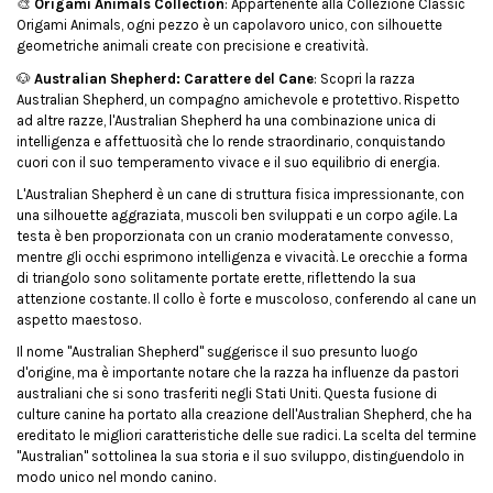
🎨
Origami Animals Collection
: Appartenente alla Collezione Classic
Origami Animals, ogni pezzo è un capolavoro unico, con silhouette
geometriche animali create con precisione e creatività.
🐶
Australian Shepherd: Carattere del Cane
: Scopri la razza
Australian Shepherd, un compagno amichevole e protettivo. Rispetto
ad altre razze, l'Australian Shepherd ha una combinazione unica di
intelligenza e affettuosità che lo rende straordinario, conquistando
cuori con il suo temperamento vivace e il suo equilibrio di energia.
L'Australian Shepherd è un cane di struttura fisica impressionante, con
una silhouette aggraziata, muscoli ben sviluppati e un corpo agile. La
testa è ben proporzionata con un cranio moderatamente convesso,
mentre gli occhi esprimono intelligenza e vivacità. Le orecchie a forma
di triangolo sono solitamente portate erette, riflettendo la sua
attenzione costante. Il collo è forte e muscoloso, conferendo al cane un
aspetto maestoso.
Il nome "Australian Shepherd" suggerisce il suo presunto luogo
d'origine, ma è importante notare che la razza ha influenze da pastori
australiani che si sono trasferiti negli Stati Uniti. Questa fusione di
culture canine ha portato alla creazione dell'Australian Shepherd, che ha
ereditato le migliori caratteristiche delle sue radici. La scelta del termine
"Australian" sottolinea la sua storia e il suo sviluppo, distinguendolo in
modo unico nel mondo canino.