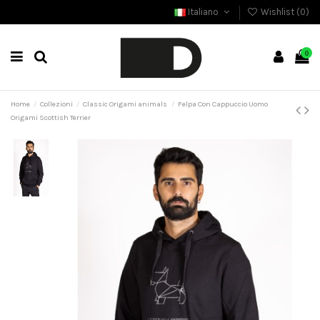
Italiano
Wishlist (
0
)
0
Home
Collezioni
Classic Origami animals
Felpa Con Cappuccio Uomo
Origami Scottish Terrier