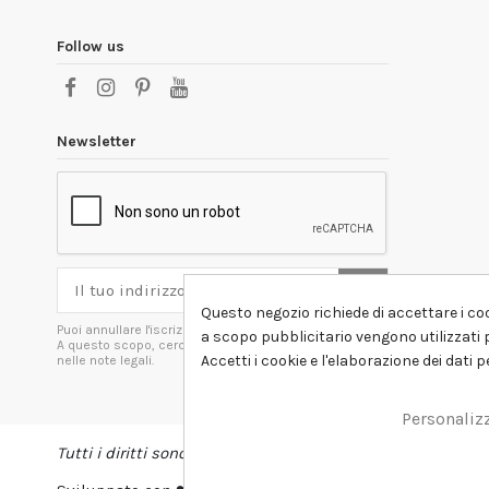
Follow us
Newsletter
Questo negozio richiede di accettare i coo
Puoi annullare l'iscrizione in ogni momenti.
a scopo pubblicitario vengono utilizzati p
A questo scopo, cerca le info di contatto
Accetti i cookie e l'elaborazione dei dati 
nelle note legali.
Personaliz
Tutti i diritti sono riservati DSHIRT - P.IVA 04979670652