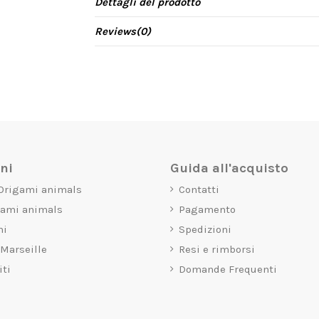
Dettagli del prodotto
Reviews
(0)
oni
Guida all'acquisto
 Origami animals
Contatti
gami animals
Pagamento
mi
Spedizioni
 Marseille
Resi e rimborsi
iti
Domande Frequenti