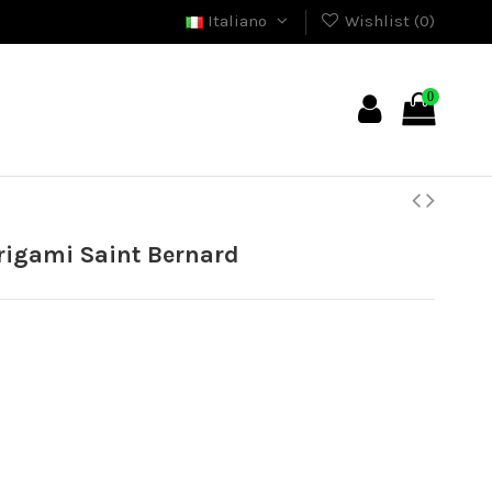
Italiano
Wishlist (
0
)
0
igami Saint Bernard