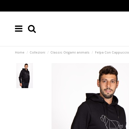
Home
Collezioni
Classic Origami animals
Felpa Con Cappuccio