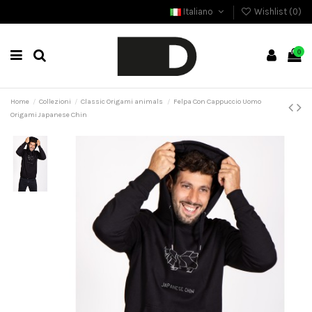
Italiano
Wishlist (
0
)
0
Home
Collezioni
Classic Origami animals
Felpa Con Cappuccio Uomo
Origami Japanese Chin